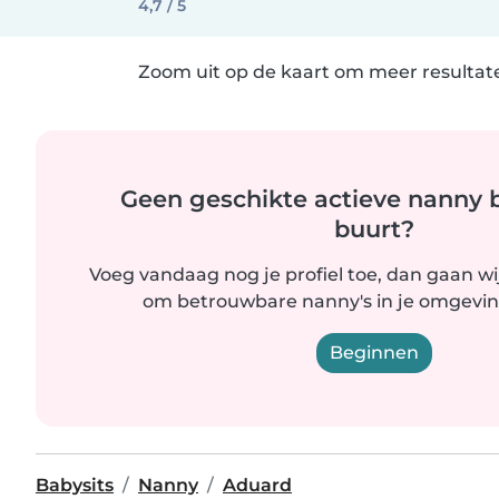
4,7 / 5
Zoom uit op de kaart om meer resultate
Geen geschikte actieve nanny bi
buurt?
Voeg vandaag nog je profiel toe, dan gaan wi
om betrouwbare nanny's in je omgevin
Beginnen
Babysits
Nanny
Aduard