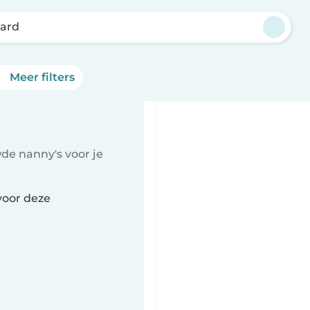
ard
Meer filters
de nanny's voor je
voor deze