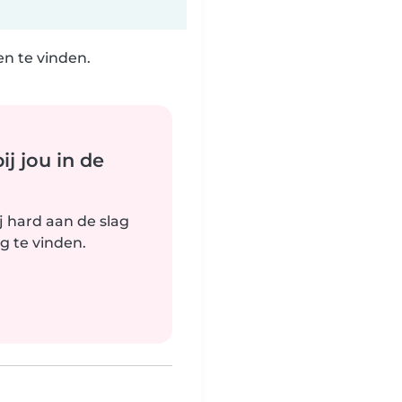
n te vinden.
j jou in de
j hard aan de slag
g te vinden.