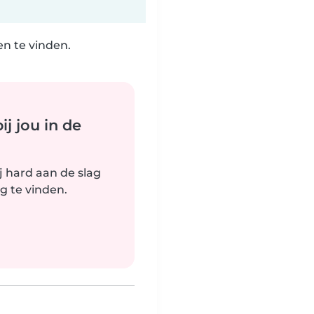
n te vinden.
j jou in de
j hard aan de slag
g te vinden.