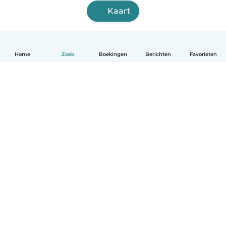
Kaart
Home
Zoek
Boekingen
Berichten
Favorieten
Nederlands
Hoe het werkt
Help
Voorwaarden & Privacy
Tarieven
Bedrijfsgegevens
Babysits for Work
Community standaarden