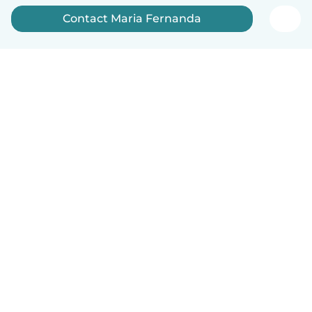
Contact Maria Fernanda
Nederlands
Hoe het werkt
Help
Voorwaarden & Privacy
Tarieven
Bedrijfsgegevens
Babysits for Work
Community standaarden