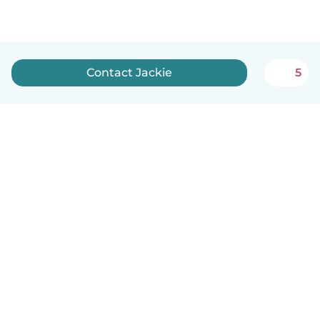
Contact Jackie
5
Nederlands
Hoe het werkt
Help
Voorwaarden & Privacy
Tarieven
Bedrijfsgegevens
Babysits for Work
Community standaarden