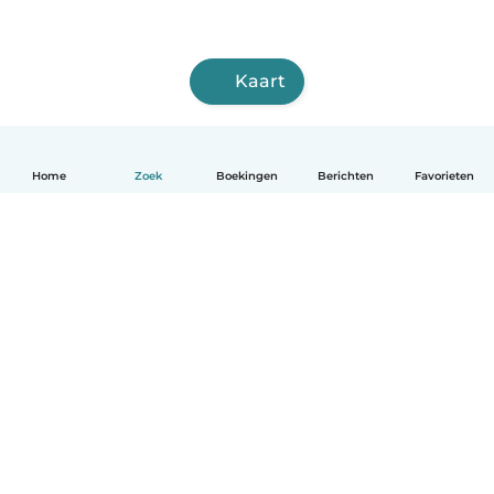
Kaart
Home
Zoek
Boekingen
Berichten
Favorieten
Nederlands
Hoe het werkt
Help
Voorwaarden & Privacy
Tarieven
Bedrijfsgegevens
Babysits for Work
Community standaarden