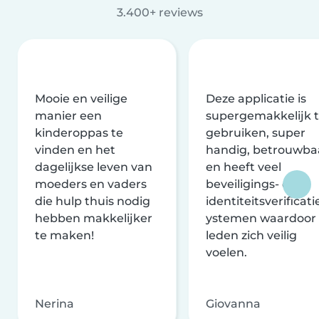
3.400+ reviews
Mooie en veilige
Deze applicatie is
manier een
supergemakkelijk 
kinderoppas te
gebruiken, super
vinden en het
handig, betrouwba
dagelijkse leven van
en heeft veel
moeders en vaders
beveiligings- en
die hulp thuis nodig
identiteitsverificati
hebben makkelijker
ystemen waardoor
te maken!
leden zich veilig
voelen.
Nerina
Giovanna