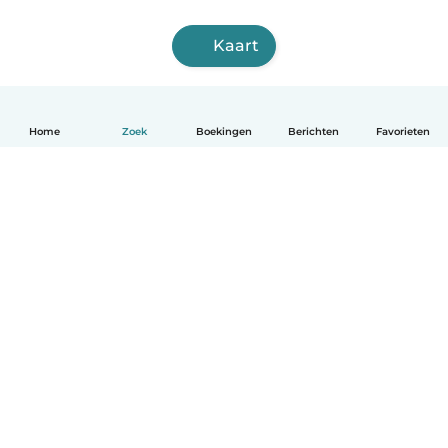
Kaart
Home
Zoek
Boekingen
Berichten
Favorieten
Nederlands
Hoe het werkt
Help
Voorwaarden & Privacy
Tarieven
Bedrijfsgegevens
Babysits for Work
Community standaarden