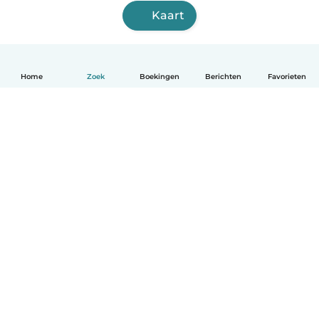
Kaart
Home
Zoek
Boekingen
Berichten
Favorieten
Nederlands
Hoe het werkt
Help
Voorwaarden & Privacy
Tarieven
Bedrijfsgegevens
Babysits for Work
Community standaarden