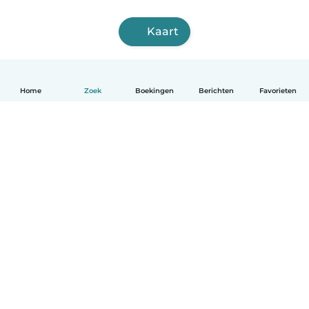
Kaart
Home
Zoek
Boekingen
Berichten
Favorieten
Nederlands
Hoe het werkt
Help
Voorwaarden & Privacy
Tarieven
Bedrijfsgegevens
Babysits for Work
Community standaarden