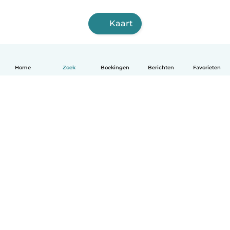
Kaart
Home
Zoek
Boekingen
Berichten
Favorieten
Nederlands
Hoe het werkt
Help
Voorwaarden & Privacy
Tarieven
Bedrijfsgegevens
Babysits for Work
Community standaarden