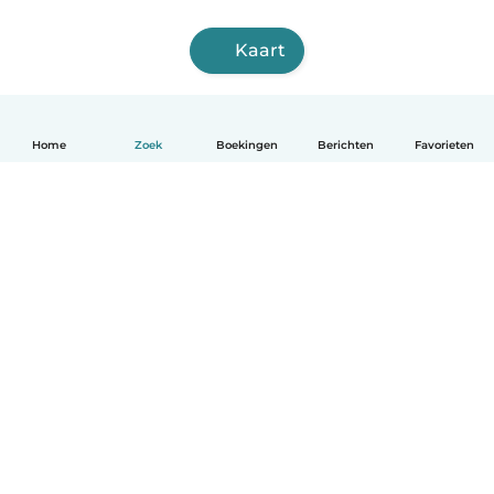
Kaart
Home
Zoek
Boekingen
Berichten
Favorieten
Nederlands
Hoe het werkt
Help
Voorwaarden & Privacy
Tarieven
Bedrijfsgegevens
Babysits for Work
Community standaarden