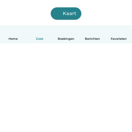
Kaart
Home
Zoek
Boekingen
Berichten
Favorieten
Nederlands
Hoe het werkt
Help
Voorwaarden & Privacy
Tarieven
Bedrijfsgegevens
Babysits for Work
Community standaarden