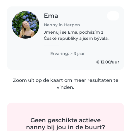
Ema
Nanny in Herpen
Jmenuji se Ema, pocházím z
České republiky a jsem bývala
AuPair u skvělé rodiny z
Amsterdamu. Sháním dočasný
Ervaring: > 3 jaar
přivýdělek, než budu mít stálou
€ 12,00/uur
práci. Mám zkušenosti s péčí o
děti od..
Zoom uit op de kaart om meer resultaten te
vinden.
Geen geschikte actieve
nanny bij jou in de buurt?