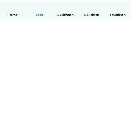
Home
Zoek
Boekingen
Berichten
Favorieten
Nederlands
Hoe het werkt
Help
Voorwaarden & Privacy
Tarieven
Bedrijfsgegevens
Babysits for Work
Community standaarden
© Babysits B.V.