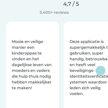
4,7 / 5
3.400+ reviews
Mooie en veilige
Deze applicatie is
manier een
supergemakkelijk 
kinderoppas te
gebruiken, super
vinden en het
handig, betrouwba
dagelijkse leven van
en heeft veel
moeders en vaders
beveiligings- en
die hulp thuis nodig
identiteitsverificati
hebben makkelijker
ystemen waardoor
te maken!
leden zich veilig
voelen.