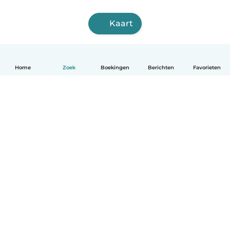
Kaart
Home
Zoek
Boekingen
Berichten
Favorieten
Nederlands
Hoe het werkt
Help
Voorwaarden & Privacy
Tarieven
Bedrijfsgegevens
Babysits for Work
Community standaarden