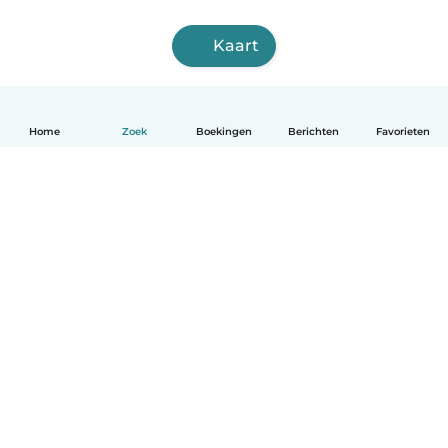
Kaart
Home
Zoek
Boekingen
Berichten
Favorieten
Nederlands
Hoe het werkt
Help
Voorwaarden & Privacy
Tarieven
Bedrijfsgegevens
Babysits for Work
Community standaarden