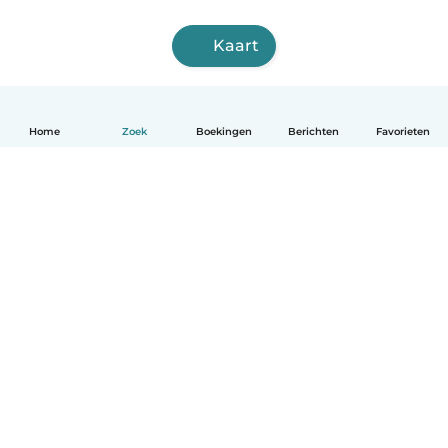
Kaart
Home
Zoek
Boekingen
Berichten
Favorieten
Nederlands
Hoe het werkt
Help
Voorwaarden & Privacy
Tarieven
Bedrijfsgegevens
Babysits for Work
Community standaarden