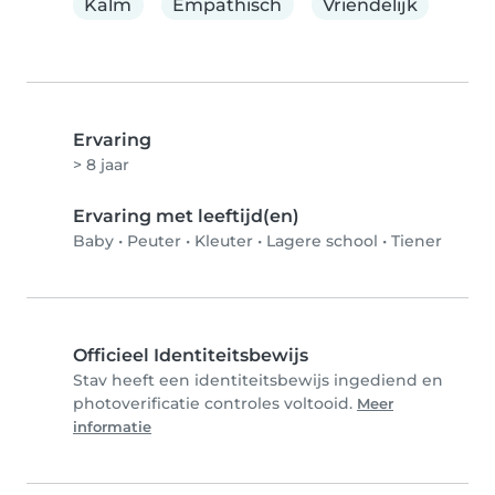
Kalm
Empathisch
Vriendelijk
Ervaring
> 8 jaar
Ervaring met leeftijd(en)
Baby
•
Peuter
•
Kleuter
•
Lagere school
•
Tiener
Officieel Identiteitsbewijs
Stav heeft een identiteitsbewijs ingediend en
photoverificatie controles voltooid.
Meer
informatie