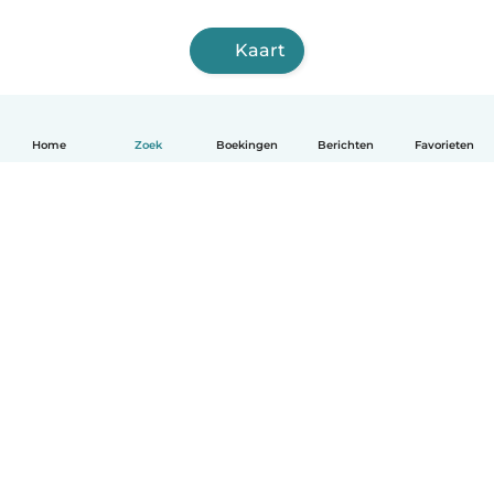
Kaart
Home
Zoek
Boekingen
Berichten
Favorieten
Nederlands
Hoe het werkt
Help
Voorwaarden & Privacy
Tarieven
Bedrijfsgegevens
Babysits for Work
Community standaarden