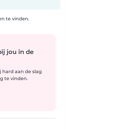
n te vinden.
j jou in de
j hard aan de slag
g te vinden.