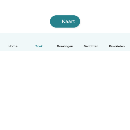
Kaart
Home
Zoek
Boekingen
Berichten
Favorieten
Nederlands
Hoe het werkt
Help
Voorwaarden & Privacy
Tarieven
Bedrijfsgegevens
Babysits for Work
Community standaarden