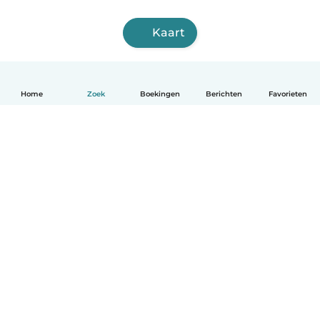
Kaart
Home
Zoek
Boekingen
Berichten
Favorieten
Nederlands
Hoe het werkt
Help
Voorwaarden & Privacy
Tarieven
Bedrijfsgegevens
Babysits for Work
Community standaarden