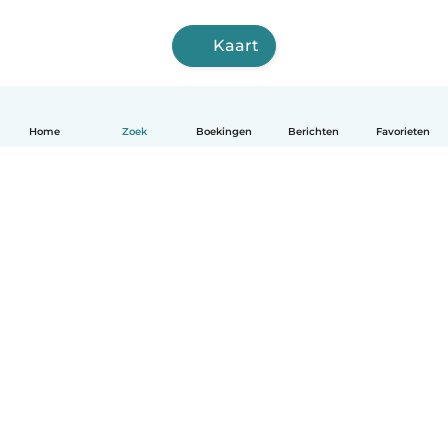
Kaart
Home
Zoek
Boekingen
Berichten
Favorieten
Nederlands
Hoe het werkt
Help
Voorwaarden & Privacy
Tarieven
Bedrijfsgegevens
Babysits for Work
Community standaarden