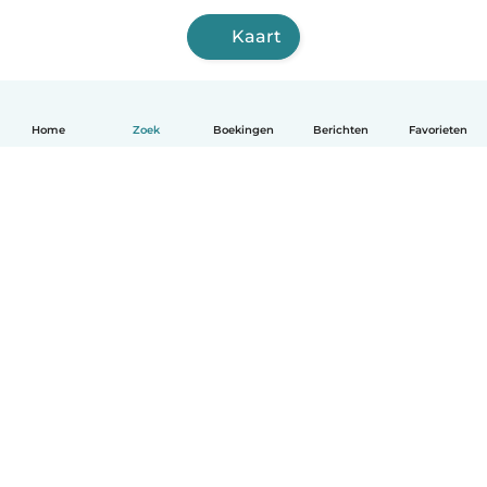
Kaart
Home
Zoek
Boekingen
Berichten
Favorieten
Nederlands
Hoe het werkt
Help
Voorwaarden & Privacy
Tarieven
Bedrijfsgegevens
Babysits for Work
Community standaarden