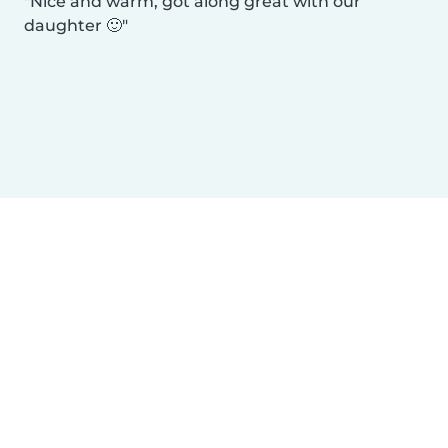
Nice and warm, got along great with our
daughter 🙂