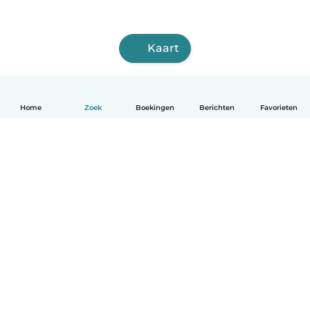
Kaart
Home
Zoek
Boekingen
Berichten
Favorieten
Nederlands
Hoe het werkt
Help
Voorwaarden & Privacy
Tarieven
Bedrijfsgegevens
Babysits for Work
Community standaarden