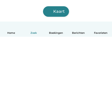
Kaart
Home
Zoek
Boekingen
Berichten
Favorieten
Nederlands
Hoe het werkt
Help
Voorwaarden & Privacy
Tarieven
Bedrijfsgegevens
Babysits for Work
Community standaarden