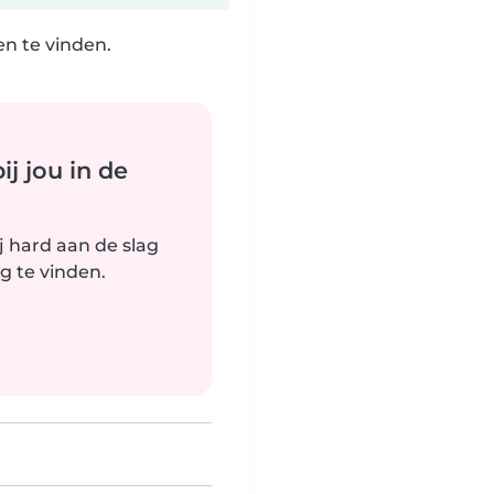
n te vinden.
j jou in de
j hard aan de slag
g te vinden.