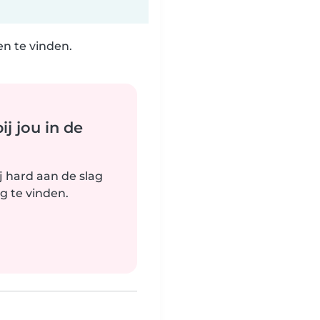
n te vinden.
j jou in de
j hard aan de slag
g te vinden.