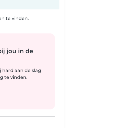
n te vinden.
j jou in de
j hard aan de slag
g te vinden.