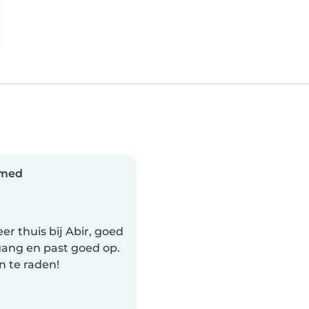
med
er thuis bij Abir, goed
ng en past goed op.
n te raden!