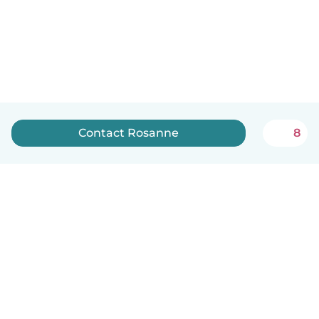
Contact Rosanne
8
Nederlands
Hoe het werkt
Help
Voorwaarden & Privacy