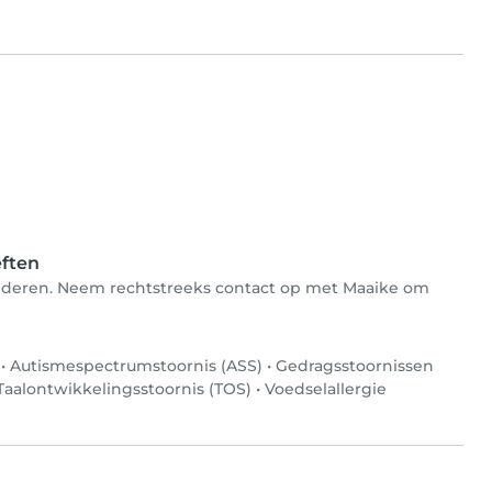
eften
 kinderen. Neem rechtstreeks contact op met Maaike om
•
Autismespectrumstoornis (ASS)
•
Gedragsstoornissen
Taalontwikkelingsstoornis (TOS)
•
Voedselallergie