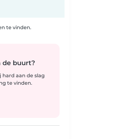
n te vinden.
n de buurt?
j hard aan de slag
g te vinden.