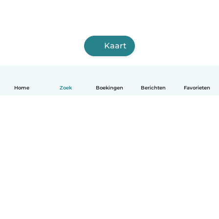
Kaart
Home
Zoek
Boekingen
Berichten
Favorieten
Nederlands
Hoe het werkt
Help
Voorwaarden & Privacy
Tarieven
Bedrijfsgegevens
Babysits for Work
Community standaarden