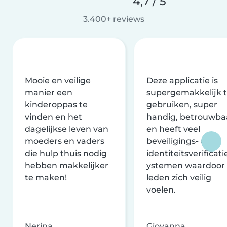
4,7 / 5
3.400+ reviews
Mooie en veilige
Deze applicatie is
manier een
supergemakkelijk 
kinderoppas te
gebruiken, super
vinden en het
handig, betrouwba
dagelijkse leven van
en heeft veel
moeders en vaders
beveiligings- en
die hulp thuis nodig
identiteitsverificati
hebben makkelijker
ystemen waardoor
te maken!
leden zich veilig
voelen.
Nerina
Giovanna