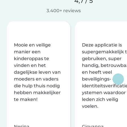
4,7 / 5
3.400+ reviews
Mooie en veilige
Deze applicatie is
manier een
supergemakkelijk 
kinderoppas te
gebruiken, super
vinden en het
handig, betrouwba
dagelijkse leven van
en heeft veel
moeders en vaders
beveiligings- en
die hulp thuis nodig
identiteitsverificati
hebben makkelijker
ystemen waardoor
te maken!
leden zich veilig
voelen.
Nerina
Giovanna