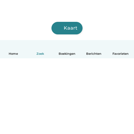
Kaart
Home
Zoek
Boekingen
Berichten
Favorieten
Nederlands
Hoe het werkt
Help
Voorwaarden & Privacy
Tarieven
Bedrijfsgegevens
Babysits for Work
Community standaarden