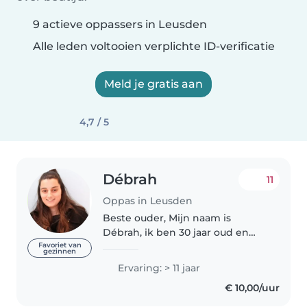
9 actieve oppassers in Leusden
Alle leden voltooien verplichte ID-verificatie
Meld je gratis aan
4,7 / 5
Débrah
11
Oppas in Leusden
Beste ouder, Mijn naam is
Débrah, ik ben 30 jaar oud en
woon in Leusden. Ik ben een
Favoriet van
gezinnen
enthousiaste en ervaren oppas
Ervaring: > 11 jaar
voor elke leeftijd. In 2017 heb ik
€ 10,00/uur
de opleiding gespecialiseerd..