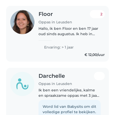
Floor
2
Oppas in Leusden
Hallo, ik ben Floor en ben 17 jaar
oud sinds augustus. Ik heb in
2024 mijn mavo diploma
gehaald en 2026 mijn havo
Ervaring: > 1 jaar
diploma. Volgend jaar ga ik mijn
€ 12,00/uur
avontuur starten op de pabo.
Als..
Darchelle
Oppas in Leusden
Ik ben een vriendelijke, kalme
en spraakzame oppas met 3 jaar
ervaring in de zorg voor
kinderen van alle leeftijden. Ik
Word lid van Babysits om dit
ben comfortabel met huisdieren,
volledige profiel te bekijken.