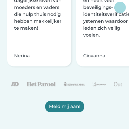
dagelijkse leven van
en heeft veel
moeders en vaders
beveiligings- en
die hulp thuis nodig
identiteitsverificati
hebben makkelijker
ystemen waardoor
te maken!
leden zich veilig
voelen.
Nerina
Giovanna
Meld mij aan!