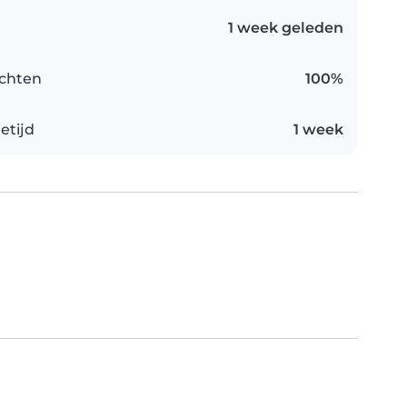
1 week geleden
chten
100%
etijd
1 week