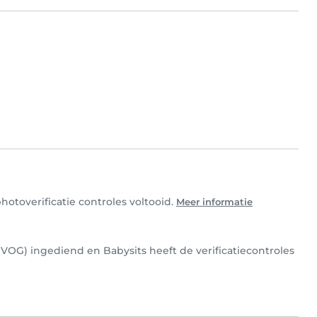
otoverificatie controles voltooid.
Meer informatie
VOG) ingediend en Babysits heeft de verificatiecontroles