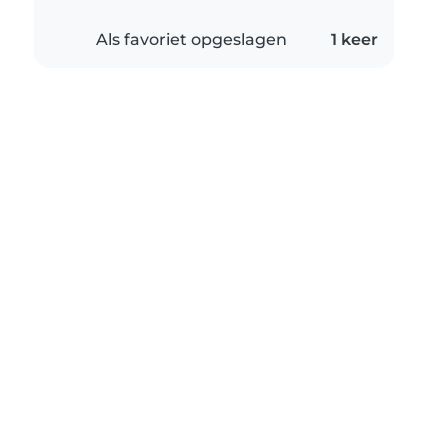
Als favoriet opgeslagen
1 keer