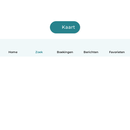
Kaart
Home
Zoek
Boekingen
Berichten
Favorieten
Nederlands
Hoe het werkt
Help
Voorwaarden & Privacy
Tarieven
Bedrijfsgegevens
Babysits for Work
Community standaarden