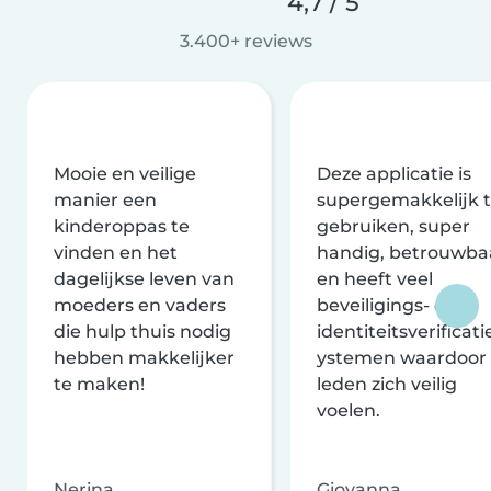
4,7 / 5
3.400+ reviews
Mooie en veilige
Deze applicatie is
manier een
supergemakkelijk 
kinderoppas te
gebruiken, super
vinden en het
handig, betrouwba
dagelijkse leven van
en heeft veel
moeders en vaders
beveiligings- en
die hulp thuis nodig
identiteitsverificati
hebben makkelijker
ystemen waardoor
te maken!
leden zich veilig
voelen.
Nerina
Giovanna