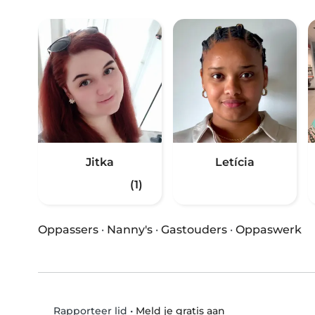
Jitka
Letícia
(1)
Oppassers
·
Nanny's
·
Gastouders
·
Oppaswerk
•
Meld je gratis aan
Rapporteer lid