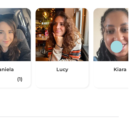
aniela
Lucy
Kiara
(1)