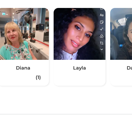
Diana
Layla
D
(1)