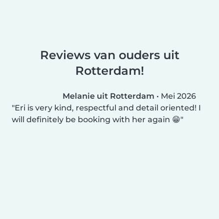
Reviews van ouders uit
Rotterdam!
Melanie uit Rotterdam
•
Mei 2026
Eri is very kind, respectful and detail oriented! I
will definitely be booking with her again 😁