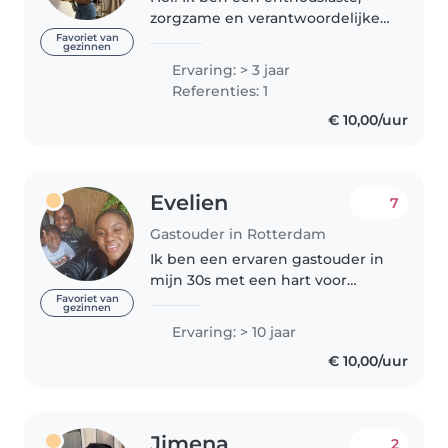
zorgzame en verantwoordelijke
oppas van 16 jaar oud. Hoewel ik
Favoriet van
gezinnen
nog jong ben, heb ik al
Ervaring: > 3 jaar
ongeveer 3 jaar ervaring met het
Referenties: 1
oppassen op kinderen, van
€ 10,00/uur
baby's..
Evelien
7
Gastouder in Rotterdam
Ik ben een ervaren gastouder in
mijn 30s met een hart voor
kinderen van alle leeftijden. Met
Favoriet van
gezinnen
meer dan 10 jaar ervaring en een
Ervaring: > 10 jaar
certificaat in eerste hulp, bied ik
€ 10,00/uur
een veilige en plezierige..
Jimena
2