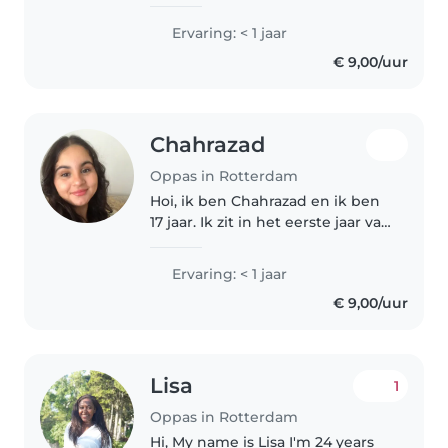
Ervaring: < 1 jaar
€ 9,00/uur
Chahrazad
Oppas in Rotterdam
Hoi, ik ben Chahrazad en ik ben
17 jaar. Ik zit in het eerste jaar van
het mbo als opleiding
doktersassistente . School vind
Ervaring: < 1 jaar
ik best leuk, vooral als ik iets
€ 9,00/uur
nieuws leer. Ik had een..
Lisa
1
Oppas in Rotterdam
Hi, My name is Lisa I'm 24 years