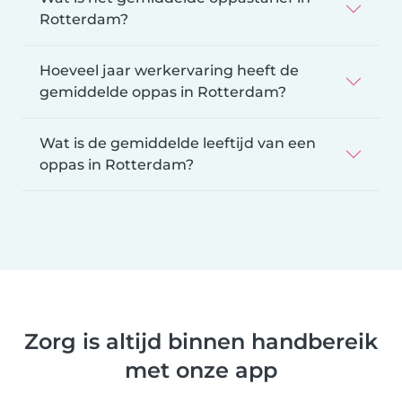
Rotterdam?
Hoeveel jaar werkervaring heeft de
gemiddelde oppas in Rotterdam?
Wat is de gemiddelde leeftijd van een
oppas in Rotterdam?
Zorg is altijd binnen handbereik
met onze app