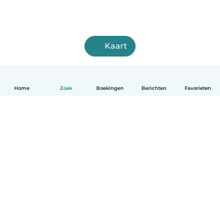
Kaart
Home
Zoek
Boekingen
Berichten
Favorieten
Nederlands
Hoe het werkt
Help
Voorwaarden & Privacy
Tarieven
Bedrijfsgegevens
Babysits for Work
Community standaarden