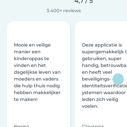
4,7 / 5
3.400+ reviews
Mooie en veilige
Deze applicatie is
manier een
supergemakkelijk 
kinderoppas te
gebruiken, super
vinden en het
handig, betrouwba
dagelijkse leven van
en heeft veel
moeders en vaders
beveiligings- en
die hulp thuis nodig
identiteitsverificati
hebben makkelijker
ystemen waardoor
te maken!
leden zich veilig
voelen.
Nerina
Giovanna