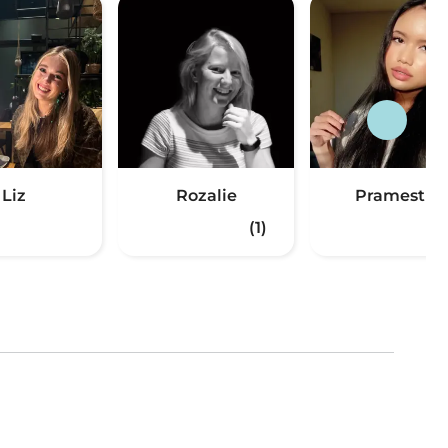
Liz
Rozalie
Pramesthi
(1)