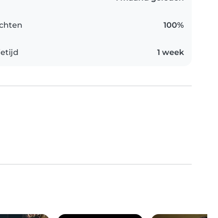
chten
100%
etijd
1 week