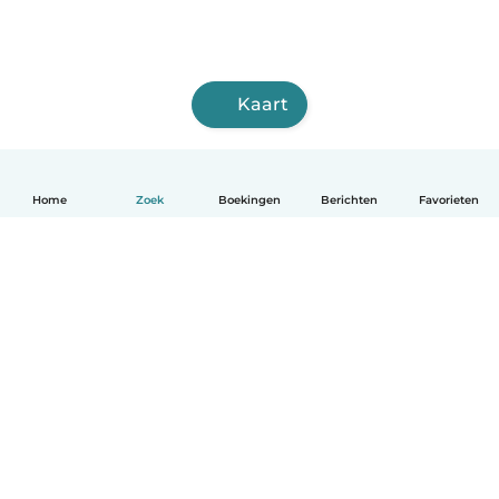
Kaart
Home
Zoek
Boekingen
Berichten
Favorieten
Nederlands
Hoe het werkt
Help
Voorwaarden & Privacy
Tarieven
Bedrijfsgegevens
Babysits for Work
Community standaarden