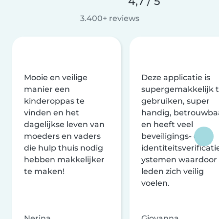
4,7 / 5
3.400+ reviews
Mooie en veilige
Deze applicatie is
manier een
supergemakkelijk 
kinderoppas te
gebruiken, super
vinden en het
handig, betrouwba
dagelijkse leven van
en heeft veel
moeders en vaders
beveiligings- en
die hulp thuis nodig
identiteitsverificati
hebben makkelijker
ystemen waardoor
te maken!
leden zich veilig
voelen.
Nerina
Giovanna