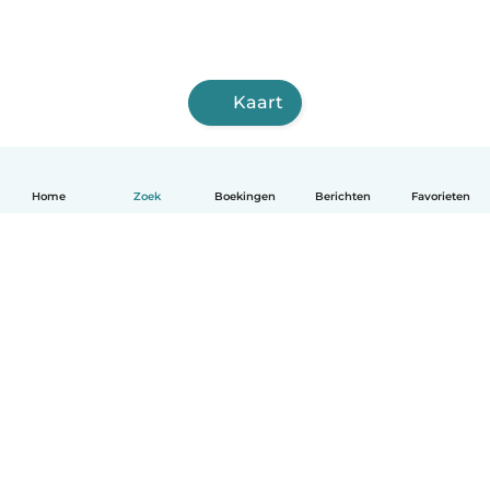
Kaart
Home
Zoek
Boekingen
Berichten
Favorieten
Nederlands
Hoe het werkt
Help
Voorwaarden & Privacy
Tarieven
Bedrijfsgegevens
Babysits for Work
Community standaarden