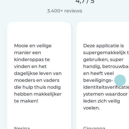
4,7 / 5
3.400+ reviews
Mooie en veilige
Deze applicatie is
manier een
supergemakkelijk 
kinderoppas te
gebruiken, super
vinden en het
handig, betrouwba
dagelijkse leven van
en heeft veel
moeders en vaders
beveiligings- en
die hulp thuis nodig
identiteitsverificati
hebben makkelijker
ystemen waardoor
te maken!
leden zich veilig
voelen.
Nerina
Giovanna