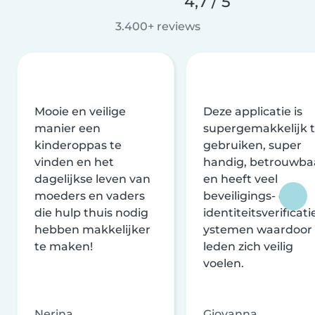
4,7 / 5
3.400+ reviews
Mooie en veilige
Deze applicatie is
manier een
supergemakkelijk 
kinderoppas te
gebruiken, super
vinden en het
handig, betrouwba
dagelijkse leven van
en heeft veel
moeders en vaders
beveiligings- en
die hulp thuis nodig
identiteitsverificati
hebben makkelijker
ystemen waardoor
te maken!
leden zich veilig
voelen.
Nerina
Giovanna