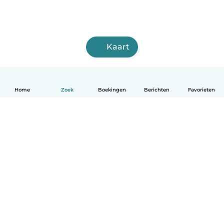
Kaart
Home
Zoek
Boekingen
Berichten
Favorieten
Nederlands
Hoe het werkt
Help
Voorwaarden & Privacy
Tarieven
Bedrijfsgegevens
Babysits for Work
Community standaarden