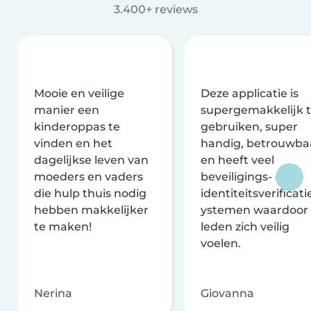
3.400+ reviews
Mooie en veilige
Deze applicatie is
manier een
supergemakkelijk 
kinderoppas te
gebruiken, super
vinden en het
handig, betrouwba
dagelijkse leven van
en heeft veel
moeders en vaders
beveiligings- en
die hulp thuis nodig
identiteitsverificati
hebben makkelijker
ystemen waardoor
te maken!
leden zich veilig
voelen.
Nerina
Giovanna