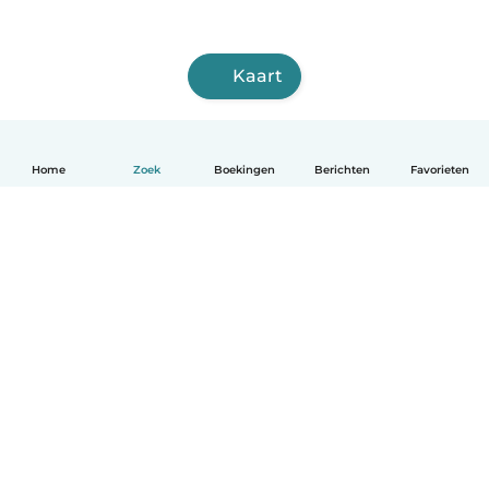
Kaart
Home
Zoek
Boekingen
Berichten
Favorieten
Nederlands
Hoe het werkt
Help
Voorwaarden & Privacy
Tarieven
Bedrijfsgegevens
Babysits for Work
Community standaarden