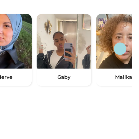
erve
Gaby
Malika