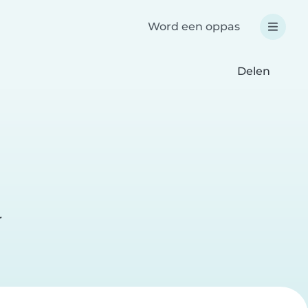
Word een oppas
Delen
r