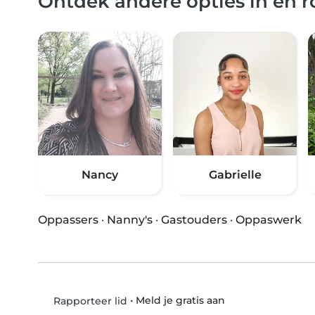
Ontdek andere opties in en 
Nancy
Gabrielle
Oppassers
·
Nanny's
·
Gastouders
·
Oppaswerk
•
Meld je gratis aan
Rapporteer lid