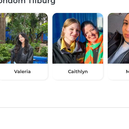
rondom Tilburg
Valeria
Caithlyn
M