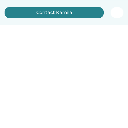
Contact Kamila
Nederlands
Hoe het werkt
Help
Voorwaarden & Privacy
Tarieven
Bedrijfsgegevens
Babysits for Work
Community standaarden