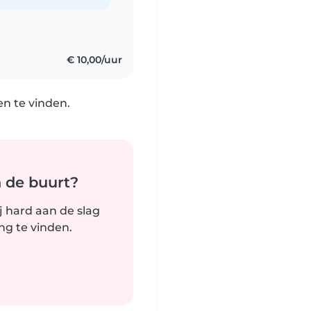
€ 10,00/uur
n te vinden.
n de buurt?
j hard aan de slag
g te vinden.