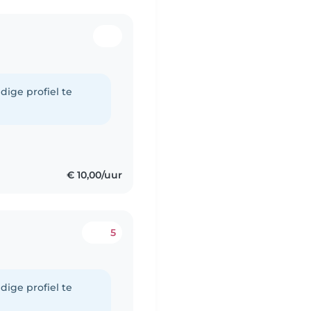
dige profiel te
€ 10,00/uur
5
dige profiel te