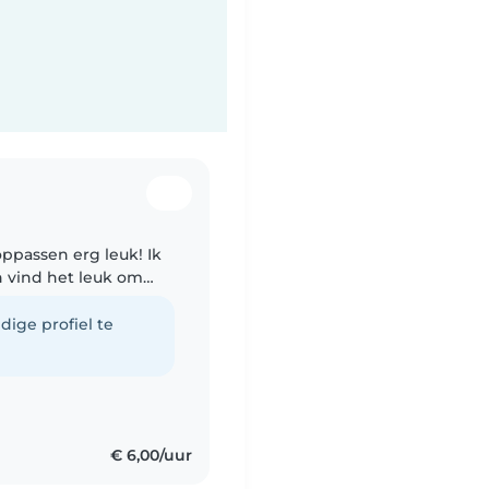
 oppassen erg leuk! Ik
 vind het leuk om
 buiten. Ik hoop een
dige profiel te
€ 6,00/uur