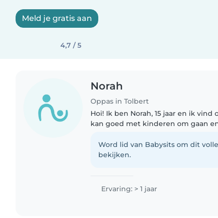
Meld je gratis aan
4,7 / 5
Norah
Oppas in Tolbert
Hoi! Ik ben Norah, 15 jaar en ik vind
kan goed met kinderen om gaan en
spelletjes, knutsel of ga lekker naar
gezellige en..
Word lid van Babysits om dit volle
bekijken.
Ervaring: > 1 jaar