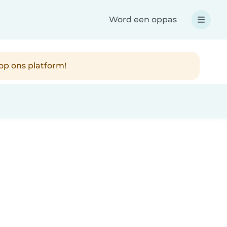
Word een oppas
op ons platform!