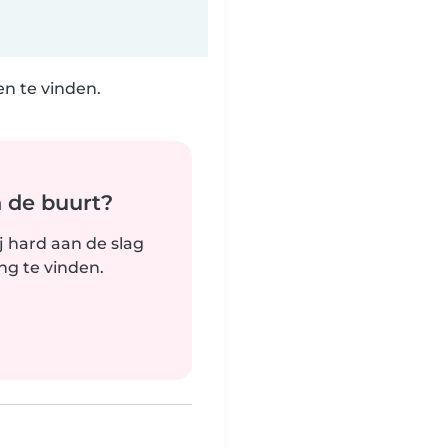
n te vinden.
n de buurt?
j hard aan de slag
g te vinden.