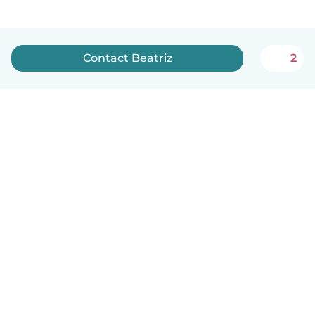
Contact Beatriz
2
Nederlands
Hoe het werkt
Help
Voorwaarden & Privacy
Tarieven
Bedrijfsgegevens
Babysits for Work
Community standaarden